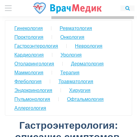
Для любых предложений по
сайту: detirkutsk@cp9.ru
Гинекология
Ревматология
Проктология
Онкология
Гастроэнтерология
Неврология
Кардиология
Урология
Отоларингология
Дерматология
Маммология
Терапия
Флебология
Травматология
Эндокринология
Хирургия
Пульмонология
Офтальмология
Аллергология
Гастроэнтерология: