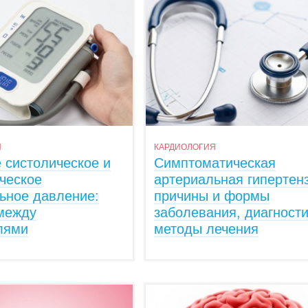
Я
КАРДИОЛОГИЯ
е систолическое и
Симптоматическая
ческое
артериальная гипертенз
ьное давление:
причины и формы
между
заболевания, диагности
лями
методы лечения