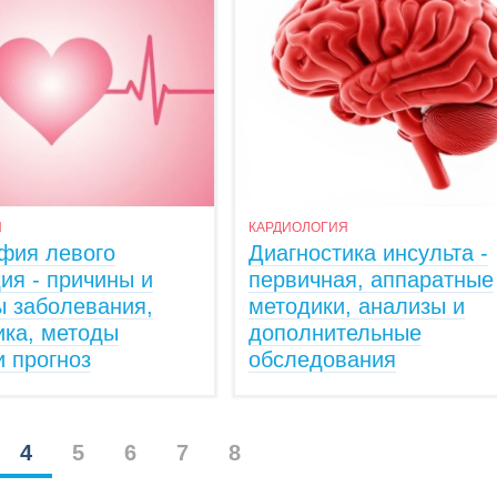
Я
КАРДИОЛОГИЯ
фия левого
Диагностика инсульта -
ия - причины и
первичная, аппаратные
 заболевания,
методики, анализы и
ика, методы
дополнительные
и прогноз
обследования
4
5
6
7
8