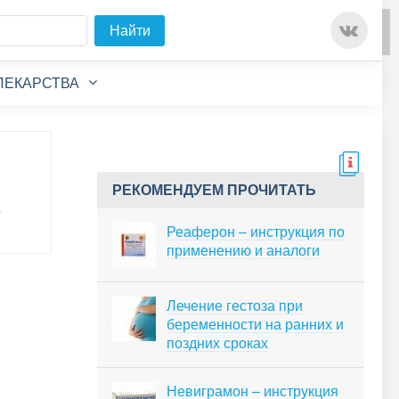
Для любых предложений по
Найти
сайту: detirkutsk@cp9.ru
ЛЕКАРСТВА
РЕКОМЕНДУЕМ ПРОЧИТАТЬ
я
Реаферон – инструкция по
применению и аналоги
Лечение гестоза при
беременности на ранних и
поздних сроках
Невиграмон – инструкция