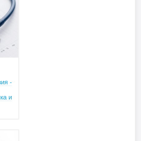
ия -
ка и