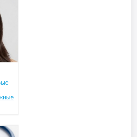
вые
ожные