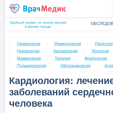
ОБСЛЕДОВ
Гинекология
Ревматология
Проктоло
Неврология
Кардиология
Урология
Маммология
Терапия
Флебология
Пульмонология
Офтальмология
Алл
Кардиология: лечени
заболеваний сердечн
человека