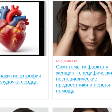
КАРДИОЛОГИЯ
Симптомы инфаркта у
Я
женщин - специфически
наки гипертрофии
неспецифические,
елудочка сердца
предвестники и первая
помощь