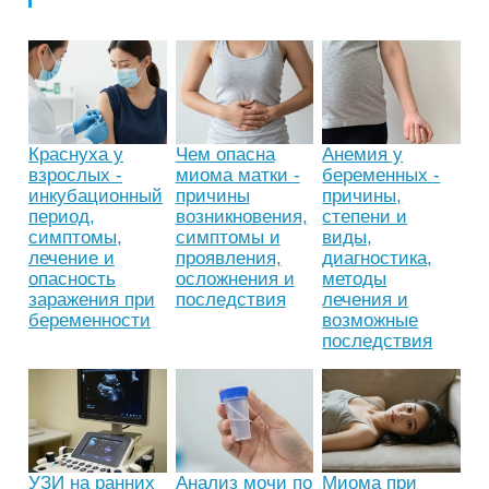
Краснуха у
Чем опасна
Анемия у
взрослых -
миома матки -
беременных -
инкубационный
причины
причины,
период,
возникновения,
степени и
симптомы,
симптомы и
виды,
лечение и
проявления,
диагностика,
опасность
осложнения и
методы
заражения при
последствия
лечения и
беременности
возможные
последствия
УЗИ на ранних
Анализ мочи по
Миома при