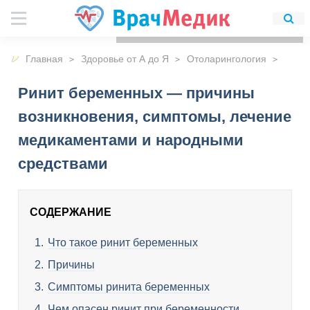
Для любых предложений по
сайту: detirkutsk@cp9.ru
Главная
Здоровье от А до Я
Отоларингология
Ринит беременных — причины
возникновения, симптомы, лечение
медикаментами и народными
средствами
СОДЕРЖАНИЕ
Что такое ринит беременных
Причины
Симптомы ринита беременных
Чем опасен ринит при беременности