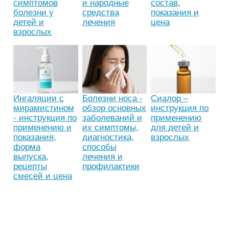
симптомов
и народные
состав,
болезни у
средства
показания и
детей и
лечения
цена
взрослых
Ингаляции с
Болезни носа -
Сиалор –
мирамистином
обзор основных
инструкция по
- инструкция по
заболеваний и
применению
применению и
их симптомы,
для детей и
показания,
диагностика,
взрослых
форма
способы
выпуска,
лечения и
рецепты
профилактики
смесей и цена