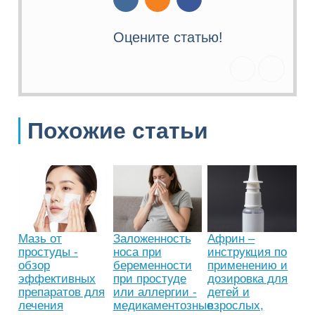
Оцените статью!
Похожие статьи
Мазь от
Заложенность
Африн –
простуды -
носа при
инструкция по
обзор
беременности
применению и
эффективных
при простуде
дозировка для
препаратов для
или аллергии -
детей и
лечения
медикаментозные
взрослых,