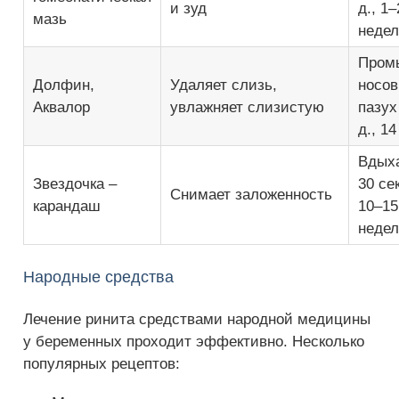
и зуд
д., 1–
мазь
неде
Пром
Долфин,
Удаляет слизь,
носо
Аквалор
увлажняет слизистую
пазух
д., 1
Вдыха
Звездочка –
30 се
Снимает заложенность
карандаш
10–15 
недел
Народные средства
Лечение ринита средствами народной медицины
у беременных проходит эффективно. Несколько
популярных рецептов: