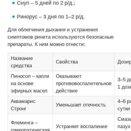
Снуп – 5 дней по 2 р/д.;
Ринорус – 3 дня по 1–2 р/д.
Для облегчения дыхания и устранения
симптомов ринита используются безопасные
препараты. К ним можно отнести:
Название
Свойства
Дозир
средства
Пиносол – капли
Оказывают
3–5 д
на основе
противовоспалительное
1 дозе
эфирных масел
действие
Аквамарис
4–6 р
Уменьшает отечность
Стронг
сутки
Смаз
Флеминга –
Устраняет воспаление
пазух
гомеопатическая