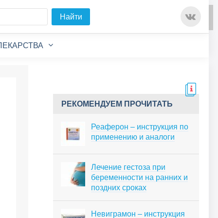
Для любых предложений по
Найти
сайту: detirkutsk@cp9.ru
ЛЕКАРСТВА
РЕКОМЕНДУЕМ ПРОЧИТАТЬ
Реаферон – инструкция по
применению и аналоги
Лечение гестоза при
беременности на ранних и
поздних сроках
Невиграмон – инструкция