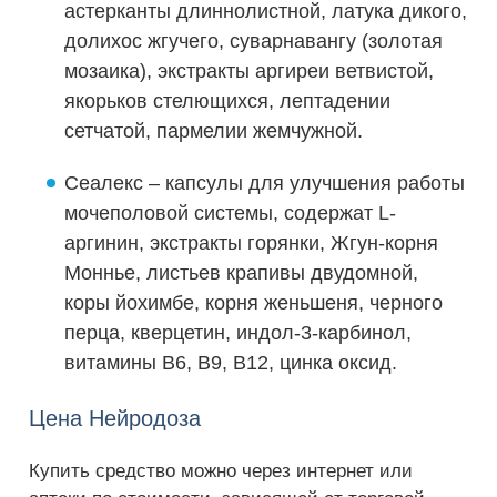
астерканты длиннолистной, латука дикого,
долихос жгучего, суварнавангу (золотая
мозаика), экстракты аргиреи ветвистой,
якорьков стелющихся, лептадении
сетчатой, пармелии жемчужной.
Сеалекс – капсулы для улучшения работы
мочеполовой системы, содержат L-
аргинин, экстракты горянки, Жгун-корня
Моннье, листьев крапивы двудомной,
коры йохимбе, корня женьшеня, черного
перца, кверцетин, индол-3-карбинол,
витамины В6, В9, В12, цинка оксид.
Цена Нейродоза
Купить средство можно через интернет или