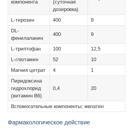
компонента
(суточная
дозировка)
L-тирозин
400
9
DL-
400
9
фенилаланин
L-триптофан
100
12,5
L-глютамин
52
10
Магния цитрат
4
1
Пиридоксина
гидрохлорид
0,4
20
(витамин В6)
Вспомогательные компоненты: желатин
Фармакологическое действие