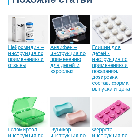
Нейромидин –
Анвифен –
Глицин для
инструкция по
инструкция по
детей -
применению и
применению
инструкция по
отзывы
для детей и
применению и
взрослых
показания,
дозировка,
состав, форма
выпуска и цена
Геломиртол –
Эубикор –
Ферретаб -
инструкция по
инструкция по
инструкция по