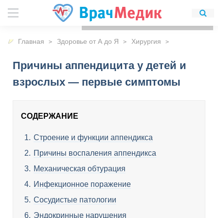
Для любых предложений по
сайту: detirkutsk@cp9.ru
Главная
Здоровье от А до Я
Хирургия
Причины аппендицита у детей и
взрослых — первые симптомы
СОДЕРЖАНИЕ
Строение и функции аппендикса
Причины воспаления аппендикса
Механическая обтурация
Инфекционное поражение
Сосудистые патологии
Эндокринные нарушения