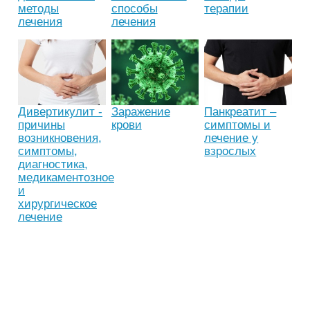
методы
способы
терапии
лечения
лечения
Дивертикулит -
Заражение
Панкреатит –
причины
крови
симптомы и
возникновения,
лечение у
симптомы,
взрослых
диагностика,
медикаментозное
и
хирургическое
лечение