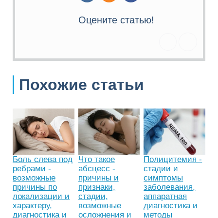
Оцените статью!
Похожие статьи
Боль слева под
Что такое
Полицитемия -
ребрами -
абсцесс -
стадии и
возможные
причины и
симптомы
причины по
признаки,
заболевания,
локализации и
стадии,
аппаратная
характеру,
возможные
диагностика и
диагностика и
осложнения и
методы