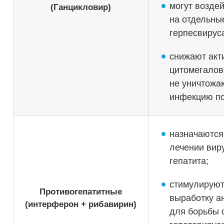
могут возде
(Ганцикловир)
на отдельн
герпесвирус
снижают акт
цитомегалов
не уничтожа
инфекцию п
назначаются
лечении вир
гепатита;
стимулирую
Противогепатитные
выработку а
(интерферон + рибавирин)
для борьбы 