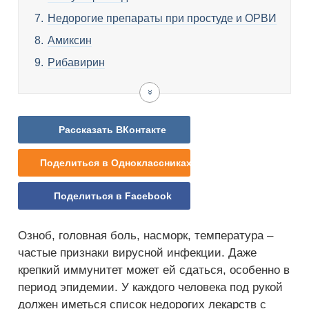
Недорогие препараты при простуде и ОРВИ
Амиксин
Рибавирин
Эргоферон
Гриппферон
Ремантадин
Недорогие
Виферон
Лаферобион
Оциллококцинум
Анаферон
Афлубин
Цитовир
Видео
противовирусные
детский
препараты
для
Рассказать ВКонтакте
детей
Поделиться в Одноклассниках
Поделиться в Facebook
Озноб, головная боль, насморк, температура –
частые признаки вирусной инфекции. Даже
крепкий иммунитет может ей сдаться, особенно в
период эпидемии. У каждого человека под рукой
должен иметься список недорогих лекарств с