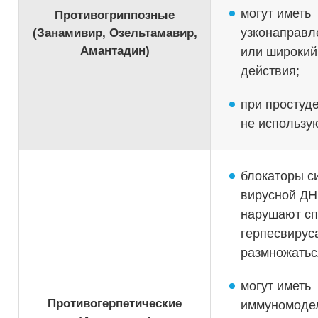
могут иметь
Противогриппозные
узконаправ
(Занамивир, Озельтамавир,
Амантадин)
или широкий
действия;
при простуде
не использу
блокаторы с
вирусной ДН
нарушают сп
герпесвирус
размножатьс
могут иметь
Противогерпетические
иммуномоде