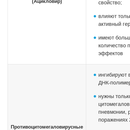
(Ацикловир)
свойство;
влияют толь
активный ге
имеют боль
количество 
эффектов
ингибируют 
ДНК-полимер
нужны тольк
цитомегалов
пневмонии, 
поражениях
Противоцитомегаловирусные