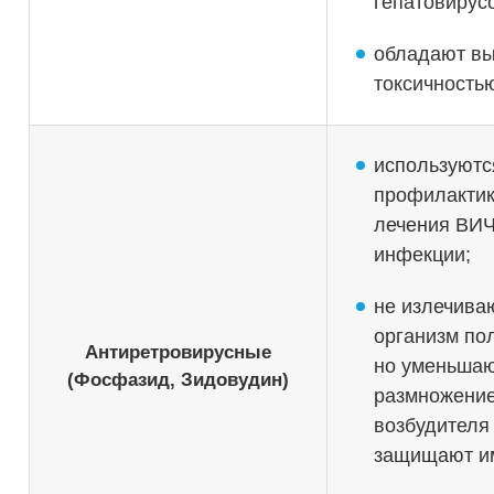
гепатовирус
обладают вы
токсичность
используютс
профилактик
лечения ВИЧ
инфекции;
не излечива
организм по
Антиретровирусные
но уменьша
(Фосфазид, Зидовудин)
размножени
возбудителя
защищают им