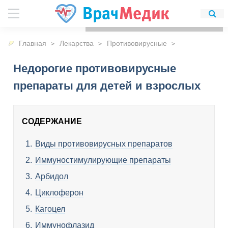
Для любых предложений по
сайту: detirkutsk@cp9.ru
Главная
Лекарства
Противовирусные
Недорогие противовирусные
препараты для детей и взрослых
СОДЕРЖАНИЕ
Виды противовирусных препаратов
Иммуностимулирующие препараты
Арбидол
Циклоферон
Кагоцел
Иммунофлазид