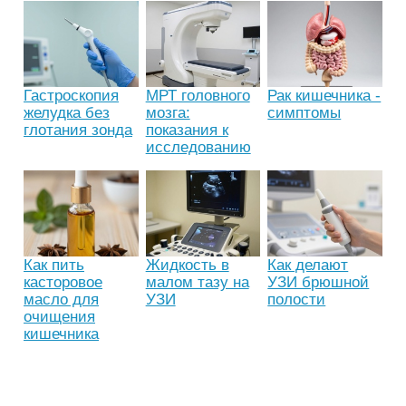
Гастроскопия
МРТ головного
Рак кишечника -
желудка без
мозга:
симптомы
глотания зонда
показания к
исследованию
Как пить
Жидкость в
Как делают
касторовое
малом тазу на
УЗИ брюшной
масло для
УЗИ
полости
очищения
кишечника