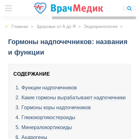
Для любых предложений по
сайту: detirkutsk@cp9.ru
Главная
Здоровье от А до Я
Эндокринология
Гормоны надпочечников: названия
и функции
СОДЕРЖАНИЕ
Функции надпочечников
Какие гормоны вырабатывают надпочечники
Гормоны коры надпочечников
Глюкокортикостероиды
Минералокортикоиды
Андрогены