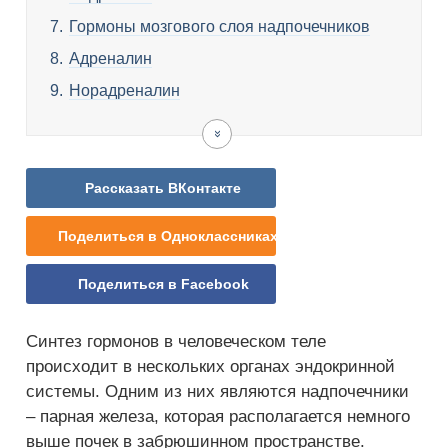
Гормоны мозгового слоя надпочечников
Адреналин
Норадреналин
Нарушение
Признаки
Симптомы
Лечение
Видео
функции
болезни
заболевания
надпочечников
надпочечников
надпочечников
надпочечников
у
у
Рассказать ВКонтакте
женщин
мужчин
Поделиться в Одноклассниках
Поделиться в Facebook
Синтез гормонов в человеческом теле
происходит в нескольких органах эндокринной
системы. Одним из них являются надпочечники
– парная железа, которая располагается немного
выше почек в забрюшинном пространстве.