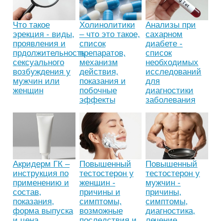
Что такое
Холинолитики
Анализы при
эрекция - виды,
– что это такое,
сахарном
проявления и
список
диабете -
прдолжительность
препаратов,
список
сексуального
механизм
необходимых
возбуждения у
действия,
исследований
мужчин или
показания и
для
женщин
побочные
диагностики
эффекты
заболевания
Акридерм ГК –
Повышенный
Повышенный
инструкция по
тестостерон у
тестостерон у
применению и
женщин -
мужчин -
состав,
причины и
причины,
показания,
симптомы,
симптомы,
форма выпуска
возможные
диагностика,
и цена
последствия и
лечение