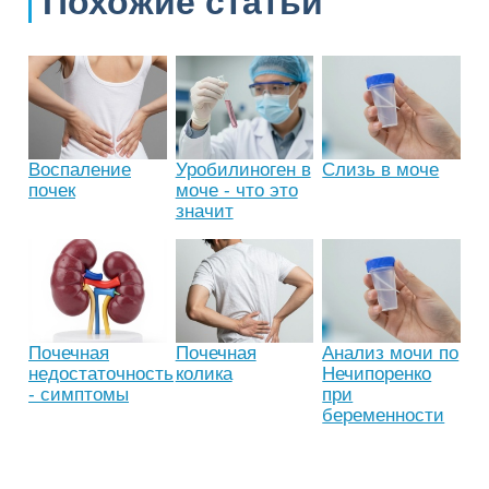
Похожие статьи
Воспаление
Уробилиноген в
Слизь в моче
почек
моче - что это
значит
Почечная
Почечная
Анализ мочи по
недостаточность
колика
Нечипоренко
- симптомы
при
беременности