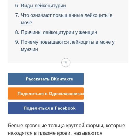
Виды лейкоцитурии
Что означают повышенные лейкоциты в
моче
Причины лейкоцитурии у женщин
Почему повышаются лейкоциты в моче у
мужчин
Лейкоцитурия
Как
Что
Видео
у
понять,
делать
детей
что
при
в
лейкоцитурии
Рассказать ВКонтакте
моче
много
Поделиться в Одноклассниках
лейкоцитов
Поделиться в Facebook
Белые кровяные тельца круглой формы, которые
находятся в плазме крови, называются