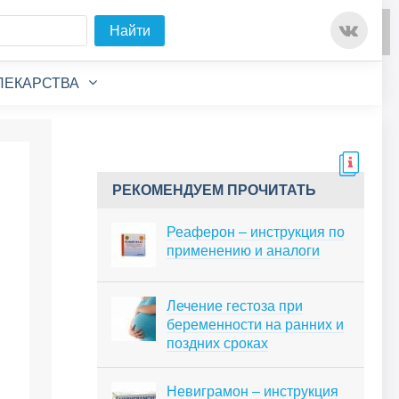
Для любых предложений по
Найти
сайту: detirkutsk@cp9.ru
ЛЕКАРСТВА
РЕКОМЕНДУЕМ ПРОЧИТАТЬ
Реаферон – инструкция по
применению и аналоги
Лечение гестоза при
беременности на ранних и
поздних сроках
Невиграмон – инструкция