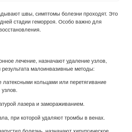
адывают швы, симптомы болезни проходят. Это
дней стадии геморроя. Особо важно для
восстановления.
онное лечение, назначают удаление узлов,
и результата малоинвазивные методы:
е латексными кольцами или перетягивание
 узлов.
атурой лазера и замораживанием.
ла, при которой удаляют тромбы в венах.
запустил болезнь, назначают хирургическое