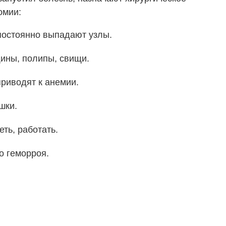
омии:
постоянно выпадают узлы.
ины, полипы, свищи.
риводят к анемии.
шки.
ть, работать.
о геморроя.