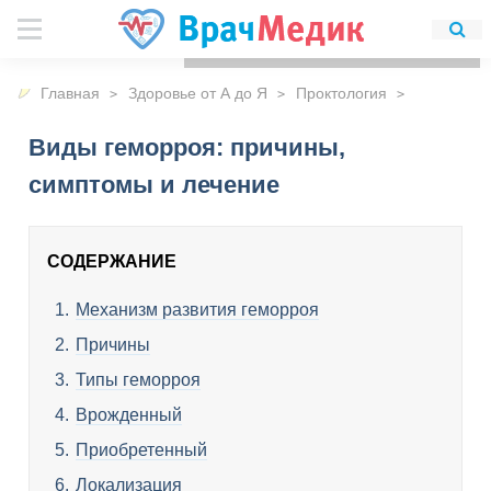
Для любых предложений по
сайту: detirkutsk@cp9.ru
Главная
Здоровье от А до Я
Проктология
Виды геморроя: причины,
симптомы и лечение
СОДЕРЖАНИЕ
Механизм развития геморроя
Причины
Типы геморроя
Врожденный
Приобретенный
Локализация