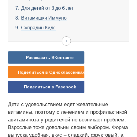
Для детей от 3 до 6 лет
Витамишки Иммуно
Супрадин Кидс
Для
Витрум
Юнивит
Компливит
Для
California
Orihiro,
Видео
детей
Кидс
Кидс
Актив
взрослых
Gold
жевательные
старше
Nutrition,
мультивитамины
6
Vitamin
и
Рассказать ВКонтакте
лет
C
минералы
Gummies
Поделиться в Одноклассниках
Поделиться в Facebook
Дети с удовольствием едят жевательные
витамины, поэтому с лечением и профилактикой
авитаминоза у родителей не возникает проблем.
Взрослые тоже довольны своим выбором. Форма
выпуска удобная, вкус – сладкий, фруктовый, а