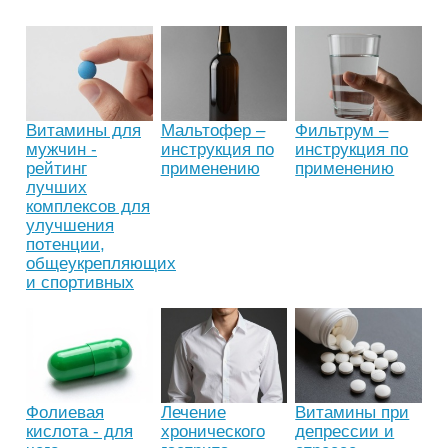
Витамины для
Мальтофер –
Фильтрум –
мужчин -
инструкция по
инструкция по
рейтинг
применению
применению
лучших
комплексов для
улучшения
потенции,
общеукрепляющих
и спортивных
Фолиевая
Лечение
Витамины при
кислота - для
хронического
депрессии и