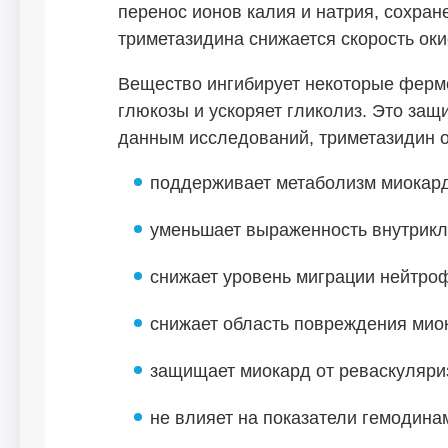
перенос ионов калия и натрия, сохран
триметазидина снижается скорость оки
Вещество ингибирует некоторые ферме
глюкозы и ускоряет гликолиз. Это за
данным исследований, триметазидин 
поддерживает метаболизм миокард
уменьшает выраженность внутрикл
снижает уровень миграции нейтроф
снижает область повреждения мио
защищает миокард от реваскуляри
не влияет на показатели гемодина