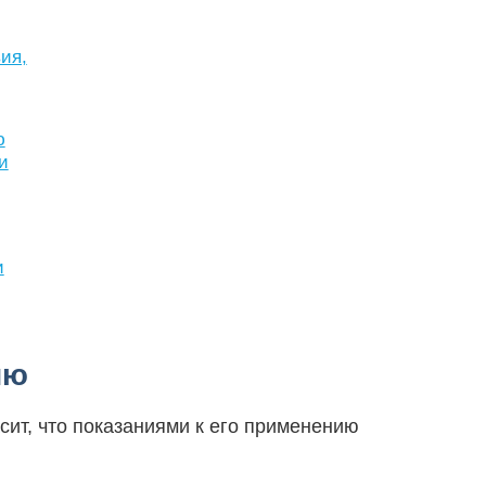
ия,
ю
и
и
ию
сит, что показаниями к его применению