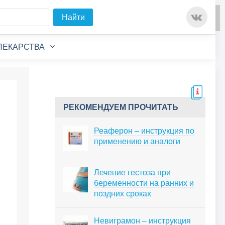
Для любых предложений по
Найти
сайту: detirkutsk@cp9.ru
ЛЕКАРСТВА
РЕКОМЕНДУЕМ ПРОЧИТАТЬ
Реаферон – инструкция по
применению и аналоги
Лечение гестоза при
беременности на ранних и
поздних сроках
Невиграмон – инструкция