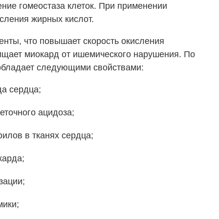
ение гомеостаза клеток. При применении
сления жирных кислот.
нты, что повышает скорость окисления
щищает миокард от ишемического нарушения. По
обладает следующими свойствами:
а сердца;
еточного ацидоза;
илов в тканях сердца;
карда;
зации;
мики;