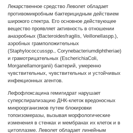
Лекарственное средство Леволет обладает
противомикробным бактерицидным действием
широкого спектра. Его основное действующее
вещество проявляет активность в отношении
анаэробных (Bacteroidesfragilis, Veillonellaspp.),
аэробных грамположительных
(Staphylococcusspp., Corynebacteriumdiphtheriaе)
и грамотрицательных (EscherichiaColi,
Morganellamorganii) бактерий, умеренно
чувствительных, чувствительных и устойчивых
инфекционных агентов.
Лефофлоксацина гемигидрат нарушает
суперспирализацию ДНК-клеток вредоносных
микроорганизмов путем блокировки
топоизомеразы, вызывая морфологические
изменения в стенках и мембранах их клеток и в
цитоплазме. Леволет обладает линейным