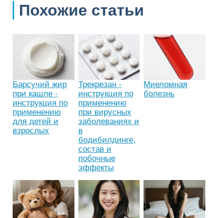
Похожие статьи
Барсучий жир
Трекрезан -
Миеломная
при кашле -
инструкция по
болезнь
инструкция по
применению
применению
при вирусных
для детей и
заболеваниях и
взрослых
в
бодибилдинге,
состав и
побочные
эффекты