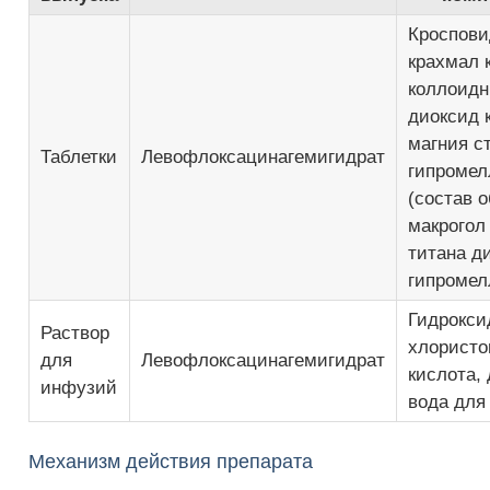
Кроспови
крахмал 
коллоид
диоксид 
магния ст
Таблетки
Левофлоксацинагемигидрат
гипромел
(состав 
макрогол 
титана д
гипромел
Гидрокси
Раствор
хлористо
для
Левофлоксацинагемигидрат
кислота, 
инфузий
вода для
Механизм действия препарата