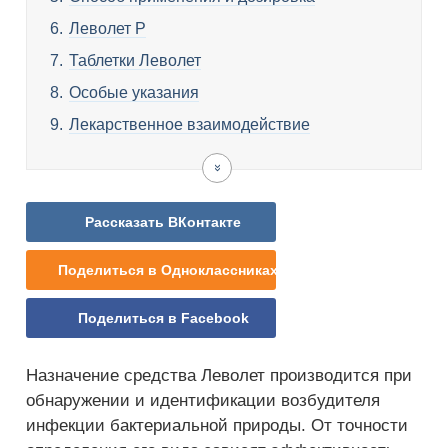
Леволет Р
Таблетки Леволет
Особые указания
Лекарственное взаимодействие
Совместимость
Побочные
Передозировка
Противопоказания
Условия
Аналоги
Цена
Отзывы
Леволета
действия
продажи
Леволета
с
и
алкоголем
хранения
Рассказать ВКонтакте
Поделиться в Одноклассниках
Поделиться в Facebook
Назначение средства Леволет производится при
обнаружении и идентификации возбудителя
инфекции бактериальной природы. От точности