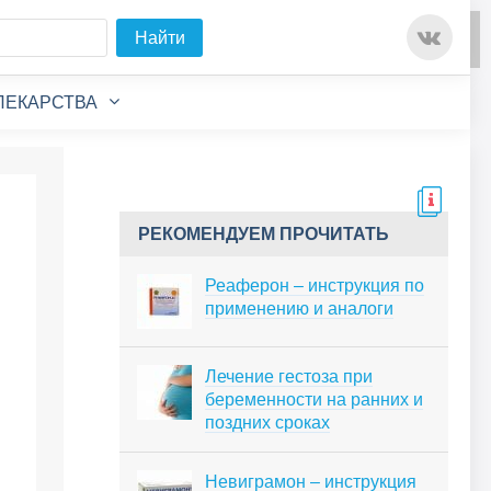
Для любых предложений по
Найти
сайту: detirkutsk@cp9.ru
ЛЕКАРСТВА
РЕКОМЕНДУЕМ ПРОЧИТАТЬ
Реаферон – инструкция по
применению и аналоги
Лечение гестоза при
беременности на ранних и
поздних сроках
Невиграмон – инструкция