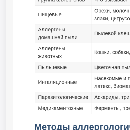
Орехи, молочн
Пищевые
злаки, цитрус
Аллергены
Пылевой кле
домашней пыли
Аллергены
Кошки, собаки
животных
Пыльцевые
Цветочная пы
Насекомые и п
Ингаляционные
латекс, биома
Паразитологические
Аскариды, три
Медикаментозные
Ферменты, пре
Методы аллергологи