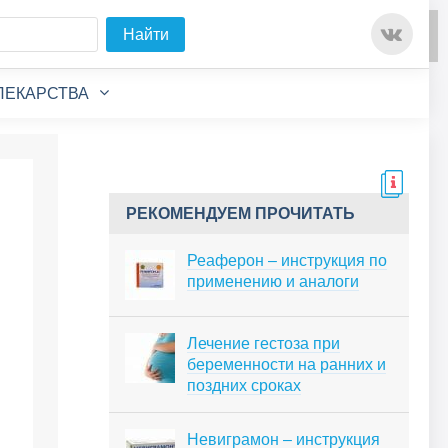
Для любых предложений по
Найти
сайту: detirkutsk@cp9.ru
ЛЕКАРСТВА
РЕКОМЕНДУЕМ ПРОЧИТАТЬ
Реаферон – инструкция по
применению и аналоги
Лечение гестоза при
беременности на ранних и
поздних сроках
Невиграмон – инструкция